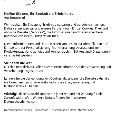
Ups! Da ist etwas schiefgelaufen. Bitte die Seite neu laden oder
nochmals versuchen.
Ups! Da ist etwas schiefgelaufen. Bitte die Seite neu laden oder