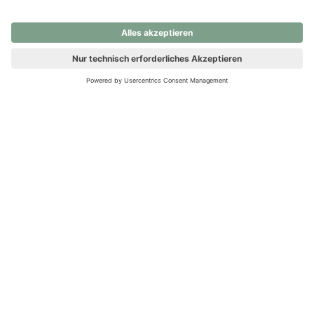
nochmals versuchen.
Ups! Da ist etwas schiefgelaufen. Bitte die Seite neu laden oder
nochmals versuchen.