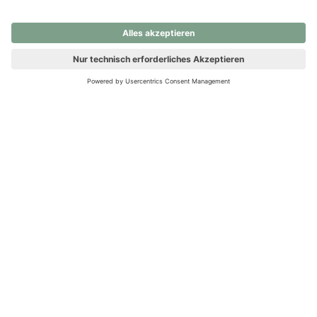
nochmals versuchen.
Ups! Da ist etwas schiefgelaufen. Bitte die Seite neu laden oder
nochmals versuchen.