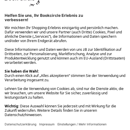
Ups! Da ist etwas schiefgelaufen. Bitte die Seite neu laden oder
nochmals versuchen.
Ups! Da ist etwas schiefgelaufen. Bitte die Seite neu laden oder