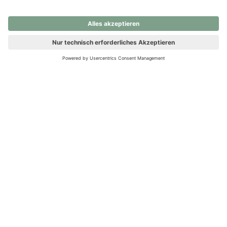
nochmals versuchen.
Ups! Da ist etwas schiefgelaufen. Bitte die Seite neu laden oder
nochmals versuchen.