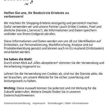
Ups! Da ist etwas schiefgelaufen. Bitte die Seite neu laden oder
nochmals versuchen.
Ups! Da ist etwas schiefgelaufen. Bitte die Seite neu laden oder