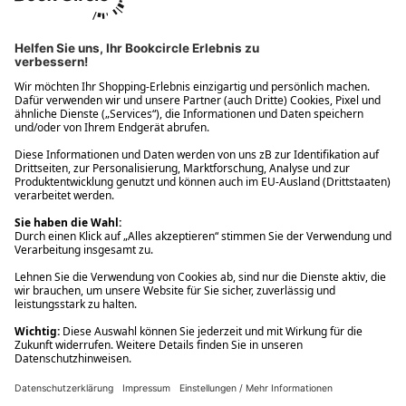
Ups! Da ist etwas schiefgelaufen. Bitte die Seite neu laden oder
nochmals versuchen.
Ups! Da ist etwas schiefgelaufen. Bitte die Seite neu laden oder