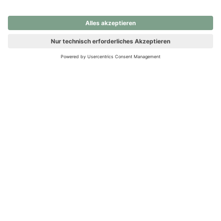
nochmals versuchen.
Ups! Da ist etwas schiefgelaufen. Bitte die Seite neu laden oder
nochmals versuchen.