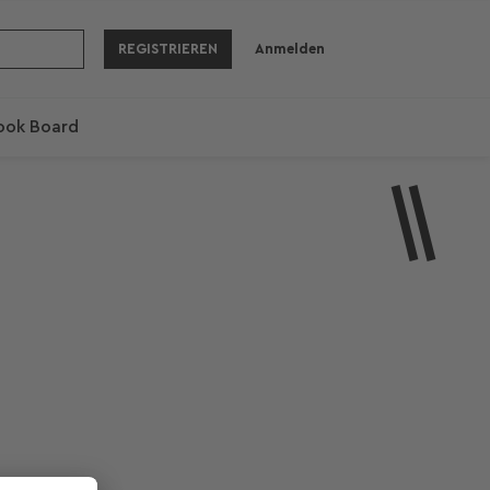
REGISTRIEREN
Anmelden
ook Board