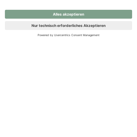
nochmals versuchen.
Ups! Da ist etwas schiefgelaufen. Bitte die Seite neu laden oder
nochmals versuchen.