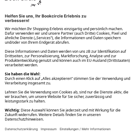
Ups! Da ist etwas schiefgelaufen. Bitte die Seite neu laden oder
nochmals versuchen.
Ups! Da ist etwas schiefgelaufen. Bitte die Seite neu laden oder