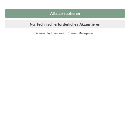
nochmals versuchen.
Ups! Da ist etwas schiefgelaufen. Bitte die Seite neu laden oder
nochmals versuchen.