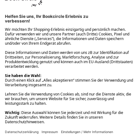
Ups! Da ist etwas schiefgelaufen. Bitte die Seite neu laden oder
nochmals versuchen.
Ups! Da ist etwas schiefgelaufen. Bitte die Seite neu laden oder