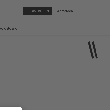
REGISTRIEREN
Anmelden
ook Board