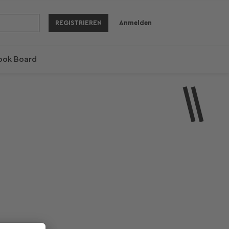
REGISTRIEREN
Anmelden
ook Board