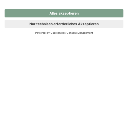
nochmals versuchen.
Ups! Da ist etwas schiefgelaufen. Bitte die Seite neu laden oder
nochmals versuchen.