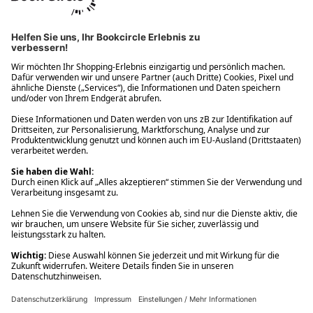
Ups! Da ist etwas schiefgelaufen. Bitte die Seite neu laden oder
nochmals versuchen.
Ups! Da ist etwas schiefgelaufen. Bitte die Seite neu laden oder