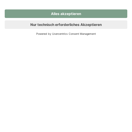
nochmals versuchen.
Ups! Da ist etwas schiefgelaufen. Bitte die Seite neu laden oder
nochmals versuchen.