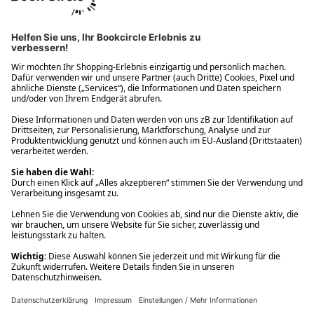
Ups! Da ist etwas schiefgelaufen. Bitte die Seite neu laden oder
nochmals versuchen.
Ups! Da ist etwas schiefgelaufen. Bitte die Seite neu laden oder