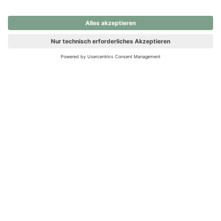
nochmals versuchen.
Ups! Da ist etwas schiefgelaufen. Bitte die Seite neu laden oder
nochmals versuchen.