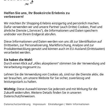
Ups! Da ist etwas schiefgelaufen. Bitte die Seite neu laden oder
nochmals versuchen.
Ups! Da ist etwas schiefgelaufen. Bitte die Seite neu laden oder