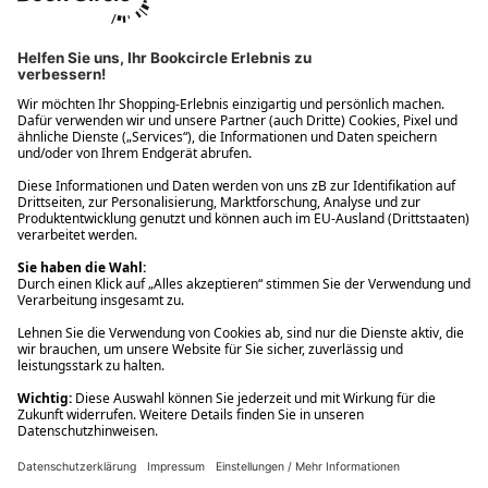
Ups! Da ist etwas schiefgelaufen. Bitte die Seite neu laden oder
nochmals versuchen.
Ups! Da ist etwas schiefgelaufen. Bitte die Seite neu laden oder