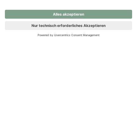
nochmals versuchen.
Ups! Da ist etwas schiefgelaufen. Bitte die Seite neu laden oder
nochmals versuchen.