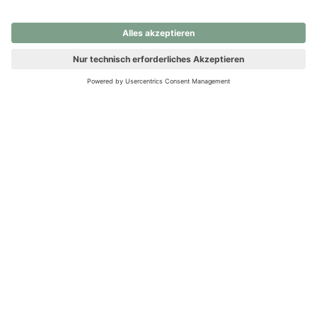
nochmals versuchen.
Ups! Da ist etwas schiefgelaufen. Bitte die Seite neu laden oder
nochmals versuchen.