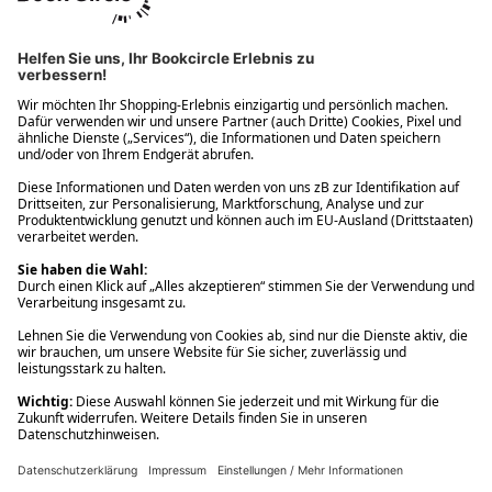
Ups! Da ist etwas schiefgelaufen. Bitte die Seite neu laden oder
nochmals versuchen.
Ups! Da ist etwas schiefgelaufen. Bitte die Seite neu laden oder