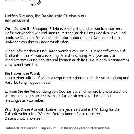
Ups! Da ist etwas schiefgelaufen. Bitte die Seite neu laden oder
nochmals versuchen.
Ups! Da ist etwas schiefgelaufen. Bitte die Seite neu laden oder