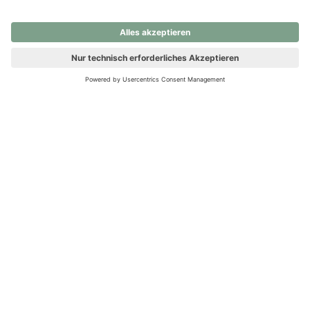
nochmals versuchen.
Ups! Da ist etwas schiefgelaufen. Bitte die Seite neu laden oder
nochmals versuchen.