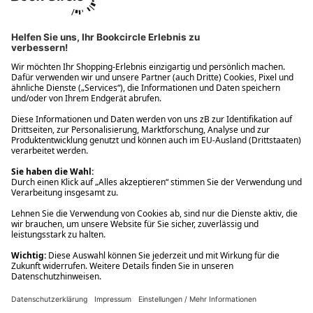
Ups! Da ist etwas schiefgelaufen. Bitte die Seite neu laden oder
nochmals versuchen.
Ups! Da ist etwas schiefgelaufen. Bitte die Seite neu laden oder