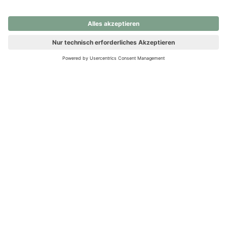
nochmals versuchen.
Ups! Da ist etwas schiefgelaufen. Bitte die Seite neu laden oder
nochmals versuchen.