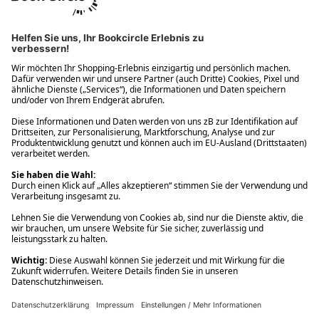
Ups! Da ist etwas schiefgelaufen. Bitte die Seite neu laden oder
nochmals versuchen.
Ups! Da ist etwas schiefgelaufen. Bitte die Seite neu laden oder