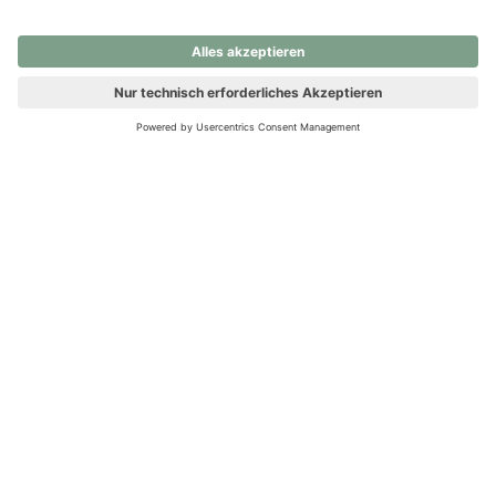
nochmals versuchen.
Ups! Da ist etwas schiefgelaufen. Bitte die Seite neu laden oder
nochmals versuchen.