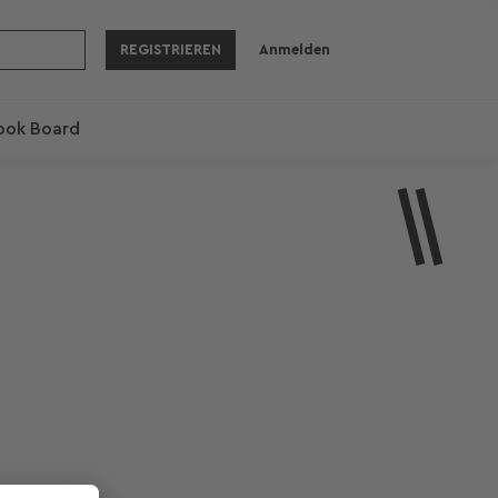
REGISTRIEREN
Anmelden
ook Board