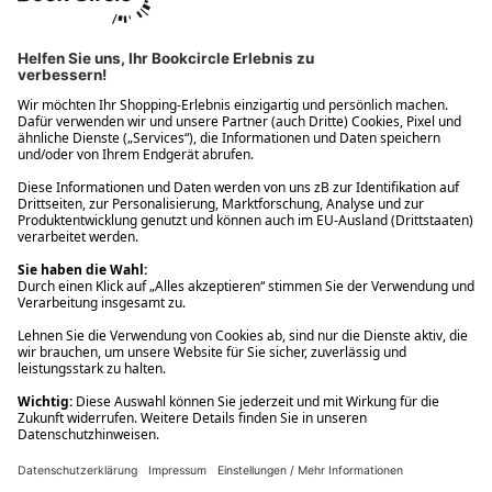
Ups! Da ist etwas schiefgelaufen. Bitte die Seite neu laden oder
nochmals versuchen.
Ups! Da ist etwas schiefgelaufen. Bitte die Seite neu laden oder