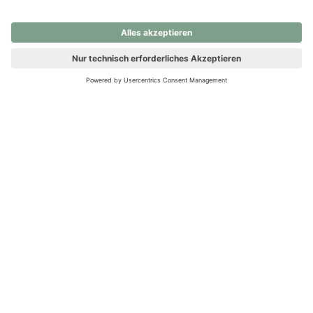
nochmals versuchen.
Ups! Da ist etwas schiefgelaufen. Bitte die Seite neu laden oder
nochmals versuchen.