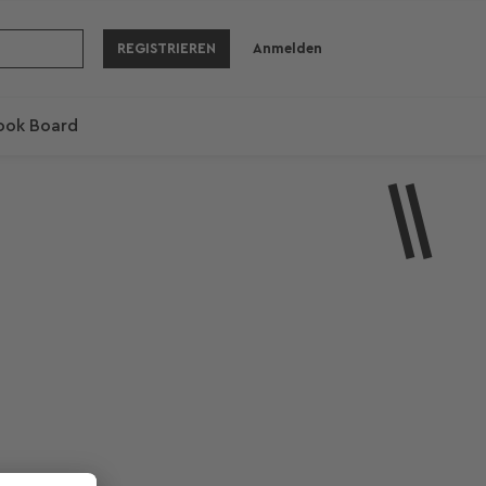
REGISTRIEREN
Anmelden
ook Board