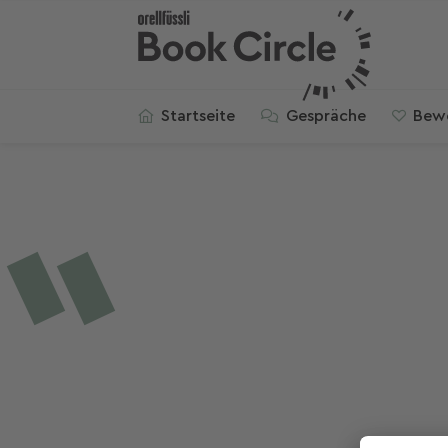
Startseite
Gespräche
Bew