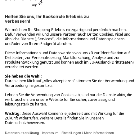
Ups! Da ist etwas schiefgelaufen. Bitte die Seite neu laden oder
nochmals versuchen.
Ups! Da ist etwas schiefgelaufen. Bitte die Seite neu laden oder