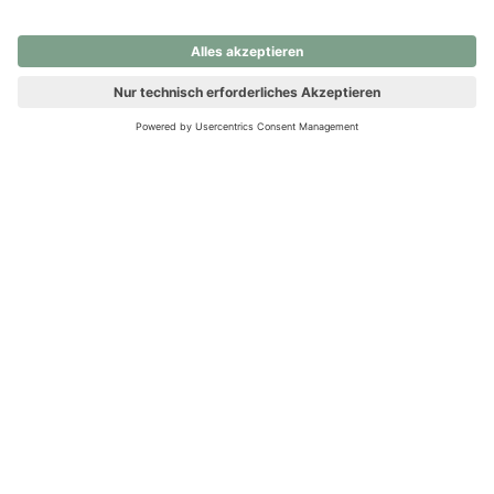
nochmals versuchen.
Ups! Da ist etwas schiefgelaufen. Bitte die Seite neu laden oder
nochmals versuchen.