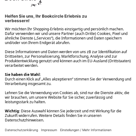
Ups! Da ist etwas schiefgelaufen. Bitte die Seite neu laden oder
nochmals versuchen.
Ups! Da ist etwas schiefgelaufen. Bitte die Seite neu laden oder