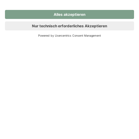
nochmals versuchen.
Ups! Da ist etwas schiefgelaufen. Bitte die Seite neu laden oder
nochmals versuchen.