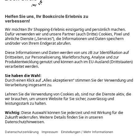
Ups! Da ist etwas schiefgelaufen. Bitte die Seite neu laden oder
nochmals versuchen.
Ups! Da ist etwas schiefgelaufen. Bitte die Seite neu laden oder