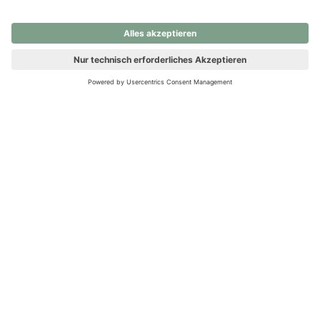
nochmals versuchen.
Ups! Da ist etwas schiefgelaufen. Bitte die Seite neu laden oder
nochmals versuchen.