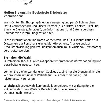
Ups! Da ist etwas schiefgelaufen. Bitte die Seite neu laden oder
nochmals versuchen.
Ups! Da ist etwas schiefgelaufen. Bitte die Seite neu laden oder