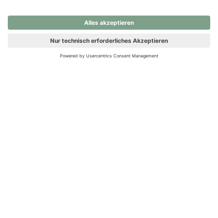
nochmals versuchen.
Ups! Da ist etwas schiefgelaufen. Bitte die Seite neu laden oder
nochmals versuchen.