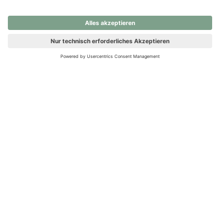
nochmals versuchen.
Ups! Da ist etwas schiefgelaufen. Bitte die Seite neu laden oder
nochmals versuchen.