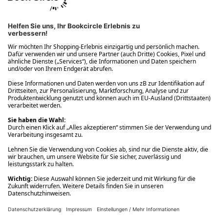
Ups! Da ist etwas schiefgelaufen. Bitte die Seite neu laden oder
nochmals versuchen.
Ups! Da ist etwas schiefgelaufen. Bitte die Seite neu laden oder