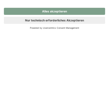
nochmals versuchen.
Ups! Da ist etwas schiefgelaufen. Bitte die Seite neu laden oder
nochmals versuchen.