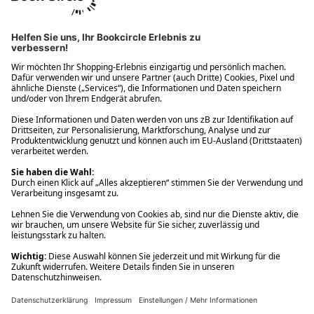
Ups! Da ist etwas schiefgelaufen. Bitte die Seite neu laden oder
nochmals versuchen.
Ups! Da ist etwas schiefgelaufen. Bitte die Seite neu laden oder