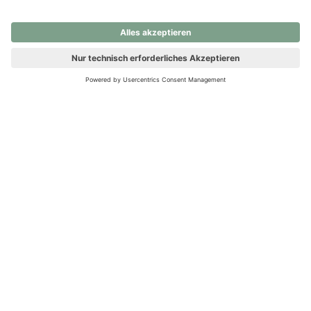
nochmals versuchen.
Ups! Da ist etwas schiefgelaufen. Bitte die Seite neu laden oder
nochmals versuchen.