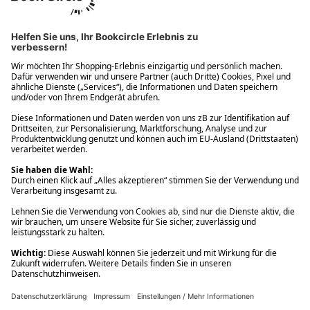
Ups! Da ist etwas schiefgelaufen. Bitte die Seite neu laden oder
nochmals versuchen.
Ups! Da ist etwas schiefgelaufen. Bitte die Seite neu laden oder