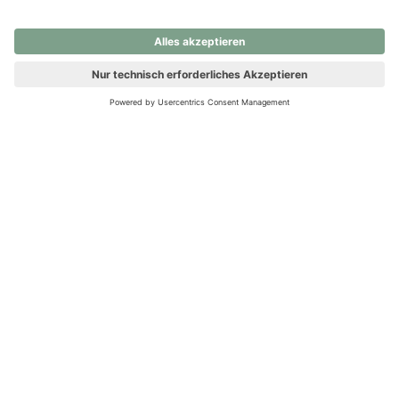
nochmals versuchen.
Ups! Da ist etwas schiefgelaufen. Bitte die Seite neu laden oder
nochmals versuchen.