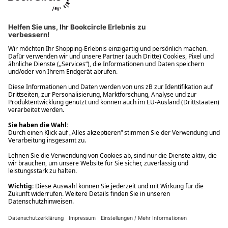
Ups! Da ist etwas schiefgelaufen. Bitte die Seite neu laden oder
nochmals versuchen.
Ups! Da ist etwas schiefgelaufen. Bitte die Seite neu laden oder