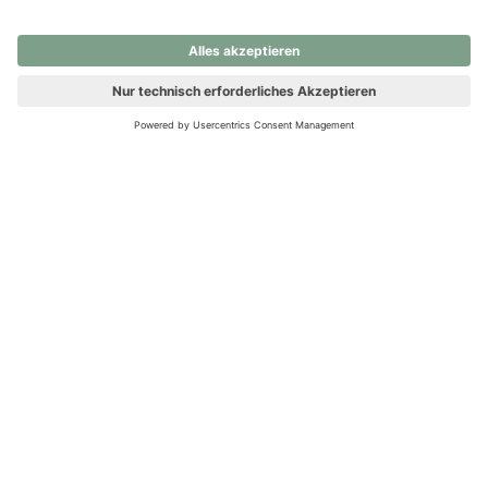
nochmals versuchen.
Ups! Da ist etwas schiefgelaufen. Bitte die Seite neu laden oder
nochmals versuchen.