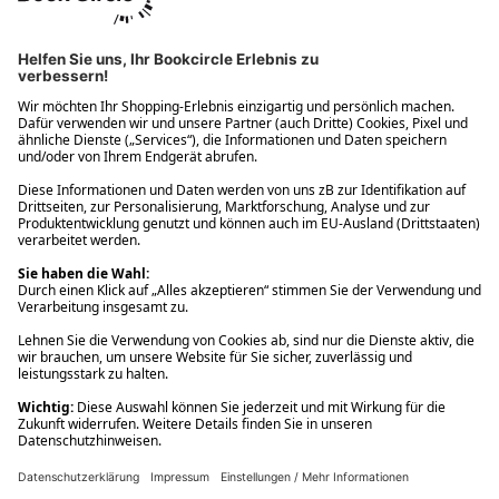
Ups! Da ist etwas schiefgelaufen. Bitte die Seite neu laden oder
nochmals versuchen.
Ups! Da ist etwas schiefgelaufen. Bitte die Seite neu laden oder