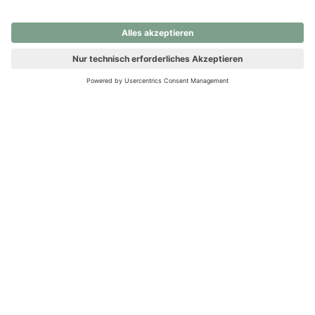
nochmals versuchen.
Ups! Da ist etwas schiefgelaufen. Bitte die Seite neu laden oder
nochmals versuchen.