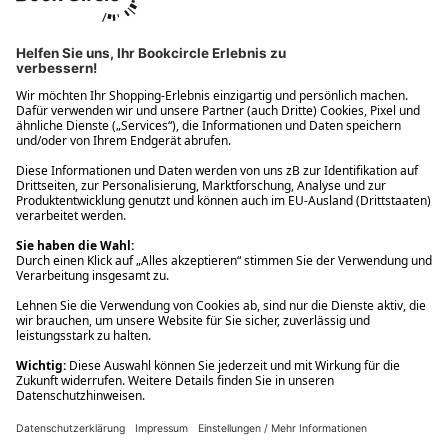
Ups! Da ist etwas schiefgelaufen. Bitte die Seite neu laden oder
nochmals versuchen.
Ups! Da ist etwas schiefgelaufen. Bitte die Seite neu laden oder