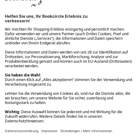
Ups! Da ist etwas schiefgelaufen. Bitte die Seite neu laden oder
nochmals versuchen.
Ups! Da ist etwas schiefgelaufen. Bitte die Seite neu laden oder