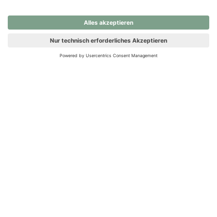
nochmals versuchen.
Ups! Da ist etwas schiefgelaufen. Bitte die Seite neu laden oder
nochmals versuchen.