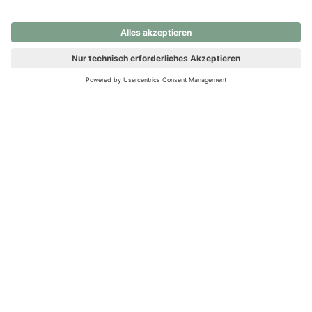
nochmals versuchen.
Ups! Da ist etwas schiefgelaufen. Bitte die Seite neu laden oder
nochmals versuchen.