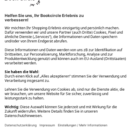
Ups! Da ist etwas schiefgelaufen. Bitte die Seite neu laden oder
nochmals versuchen.
Ups! Da ist etwas schiefgelaufen. Bitte die Seite neu laden oder