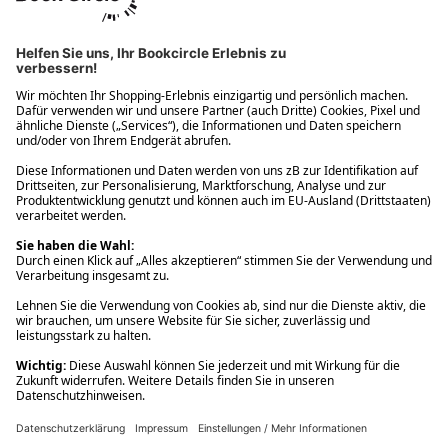
Ups! Da ist etwas schiefgelaufen. Bitte die Seite neu laden oder
nochmals versuchen.
Ups! Da ist etwas schiefgelaufen. Bitte die Seite neu laden oder