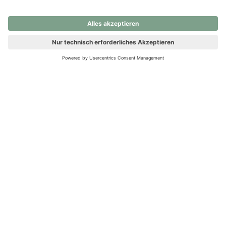
nochmals versuchen.
Ups! Da ist etwas schiefgelaufen. Bitte die Seite neu laden oder
nochmals versuchen.