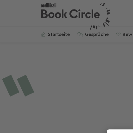
Startseite
Gespräche
Bew