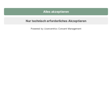
nochmals versuchen.
Ups! Da ist etwas schiefgelaufen. Bitte die Seite neu laden oder
nochmals versuchen.