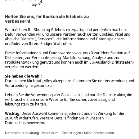
Ups! Da ist etwas schiefgelaufen. Bitte die Seite neu laden oder
nochmals versuchen.
Ups! Da ist etwas schiefgelaufen. Bitte die Seite neu laden oder