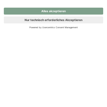
nochmals versuchen.
Ups! Da ist etwas schiefgelaufen. Bitte die Seite neu laden oder
nochmals versuchen.