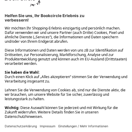
Ups! Da ist etwas schiefgelaufen. Bitte die Seite neu laden oder
nochmals versuchen.
Ups! Da ist etwas schiefgelaufen. Bitte die Seite neu laden oder