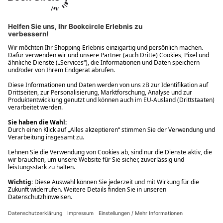
Ups! Da ist etwas schiefgelaufen. Bitte die Seite neu laden oder
nochmals versuchen.
Ups! Da ist etwas schiefgelaufen. Bitte die Seite neu laden oder