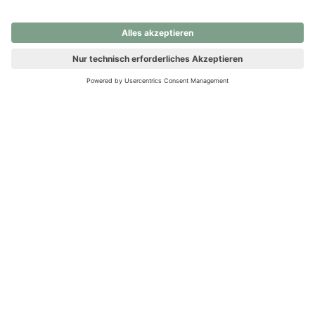
nochmals versuchen.
Ups! Da ist etwas schiefgelaufen. Bitte die Seite neu laden oder
nochmals versuchen.