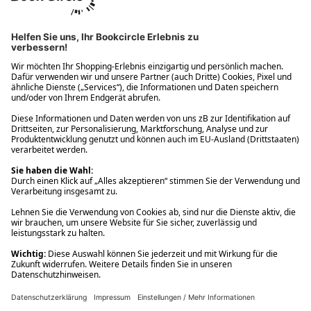
Ups! Da ist etwas schiefgelaufen. Bitte die Seite neu laden oder
nochmals versuchen.
Ups! Da ist etwas schiefgelaufen. Bitte die Seite neu laden oder