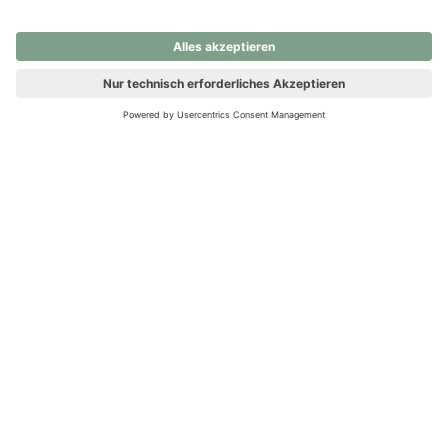
nochmals versuchen.
Ups! Da ist etwas schiefgelaufen. Bitte die Seite neu laden oder
nochmals versuchen.