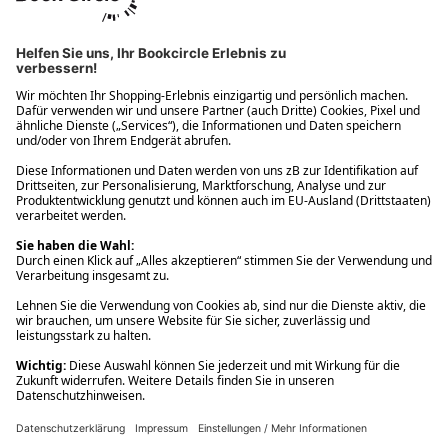
Ups! Da ist etwas schiefgelaufen. Bitte die Seite neu laden oder
nochmals versuchen.
Ups! Da ist etwas schiefgelaufen. Bitte die Seite neu laden oder