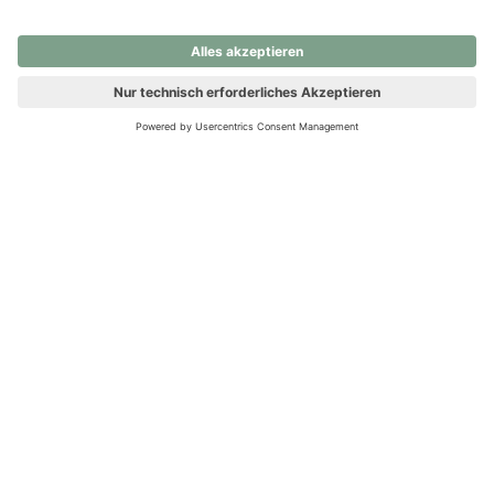
nochmals versuchen.
Ups! Da ist etwas schiefgelaufen. Bitte die Seite neu laden oder
nochmals versuchen.