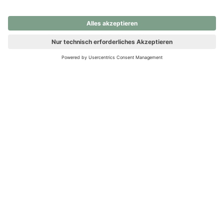
nochmals versuchen.
Ups! Da ist etwas schiefgelaufen. Bitte die Seite neu laden oder
nochmals versuchen.