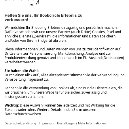
Ups! Da ist etwas schiefgelaufen. Bitte die Seite neu laden oder
nochmals versuchen.
Ups! Da ist etwas schiefgelaufen. Bitte die Seite neu laden oder