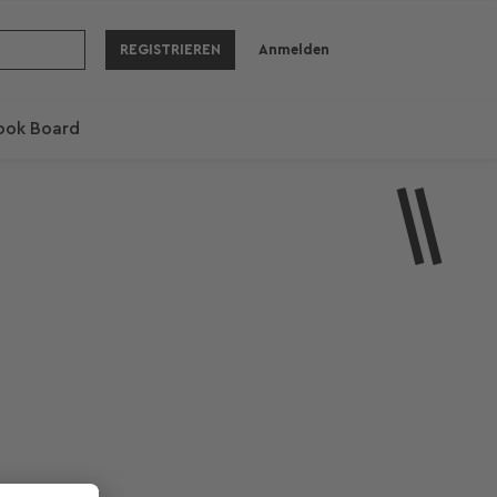
REGISTRIEREN
Anmelden
ook Board