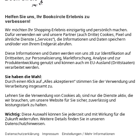
Ups! Da ist etwas schiefgelaufen. Bitte die Seite neu laden oder
nochmals versuchen.
Ups! Da ist etwas schiefgelaufen. Bitte die Seite neu laden oder