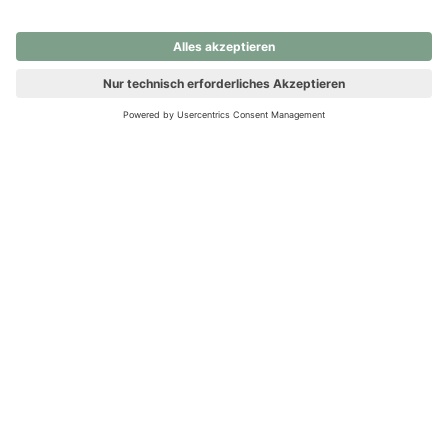
nochmals versuchen.
Ups! Da ist etwas schiefgelaufen. Bitte die Seite neu laden oder
nochmals versuchen.