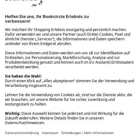
Ups! Da ist etwas schiefgelaufen. Bitte die Seite neu laden oder
nochmals versuchen.
Ups! Da ist etwas schiefgelaufen. Bitte die Seite neu laden oder