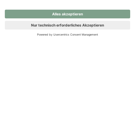
nochmals versuchen.
Ups! Da ist etwas schiefgelaufen. Bitte die Seite neu laden oder
nochmals versuchen.