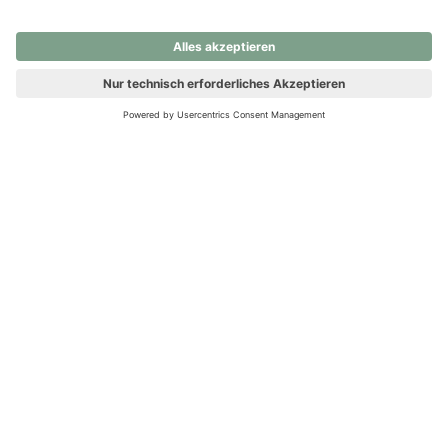
nochmals versuchen.
Ups! Da ist etwas schiefgelaufen. Bitte die Seite neu laden oder
nochmals versuchen.