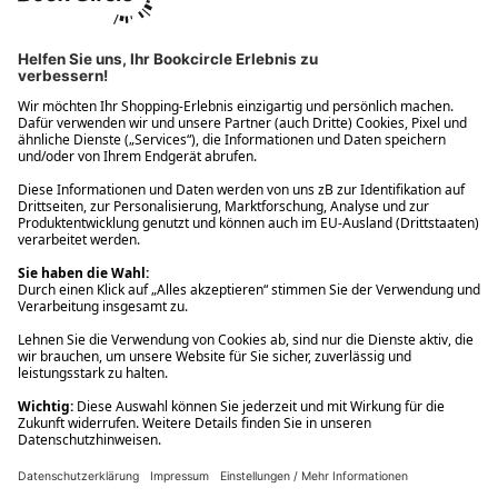
Ups! Da ist etwas schiefgelaufen. Bitte die Seite neu laden oder
nochmals versuchen.
Ups! Da ist etwas schiefgelaufen. Bitte die Seite neu laden oder