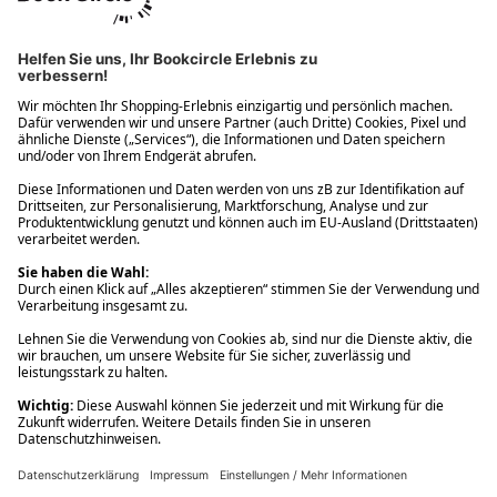
Ups! Da ist etwas schiefgelaufen. Bitte die Seite neu laden oder
nochmals versuchen.
Ups! Da ist etwas schiefgelaufen. Bitte die Seite neu laden oder