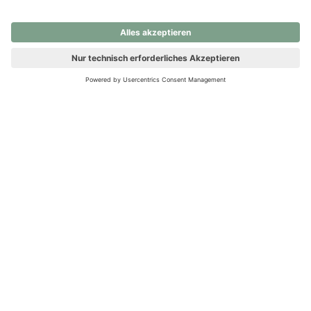
nochmals versuchen.
Ups! Da ist etwas schiefgelaufen. Bitte die Seite neu laden oder
nochmals versuchen.