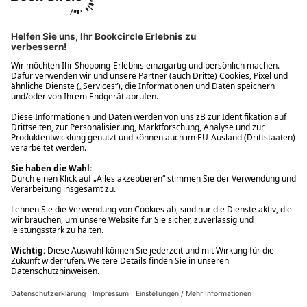
Ups! Da ist etwas schiefgelaufen. Bitte die Seite neu laden oder
nochmals versuchen.
Ups! Da ist etwas schiefgelaufen. Bitte die Seite neu laden oder