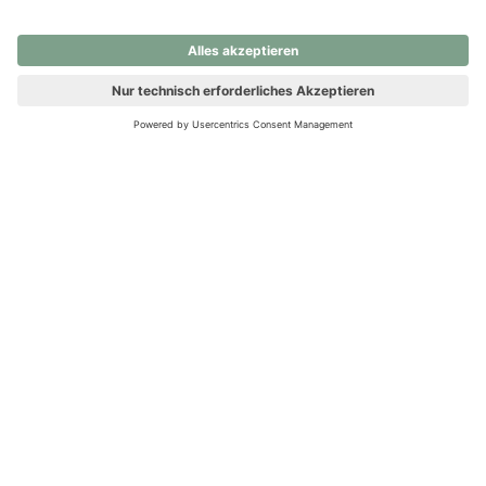
nochmals versuchen.
Ups! Da ist etwas schiefgelaufen. Bitte die Seite neu laden oder
nochmals versuchen.