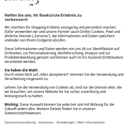
Ups! Da ist etwas schiefgelaufen. Bitte die Seite neu laden oder
nochmals versuchen.
Ups! Da ist etwas schiefgelaufen. Bitte die Seite neu laden oder