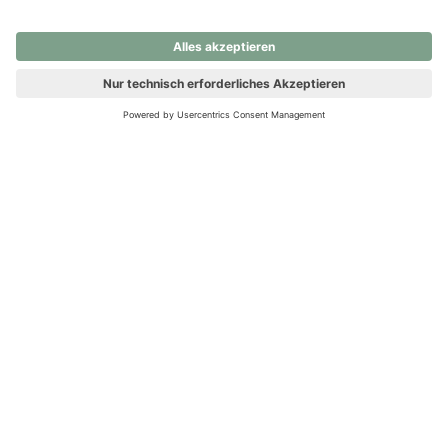
nochmals versuchen.
Ups! Da ist etwas schiefgelaufen. Bitte die Seite neu laden oder
nochmals versuchen.