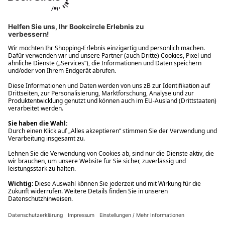
Ups! Da ist etwas schiefgelaufen. Bitte die Seite neu laden oder
nochmals versuchen.
Ups! Da ist etwas schiefgelaufen. Bitte die Seite neu laden oder