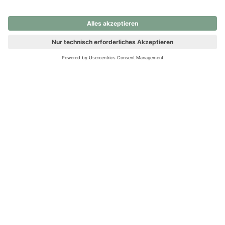
nochmals versuchen.
Ups! Da ist etwas schiefgelaufen. Bitte die Seite neu laden oder
nochmals versuchen.