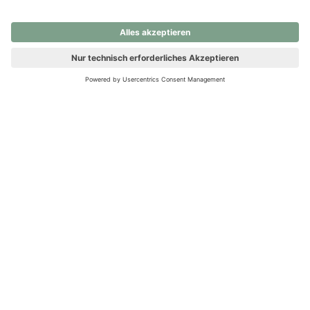
nochmals versuchen.
Ups! Da ist etwas schiefgelaufen. Bitte die Seite neu laden oder
nochmals versuchen.