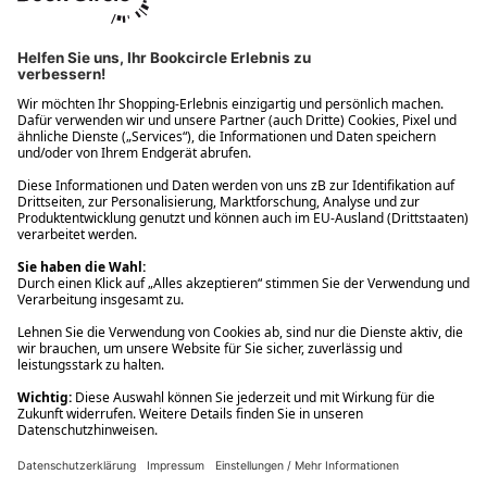
Ups! Da ist etwas schiefgelaufen. Bitte die Seite neu laden oder
nochmals versuchen.
Ups! Da ist etwas schiefgelaufen. Bitte die Seite neu laden oder