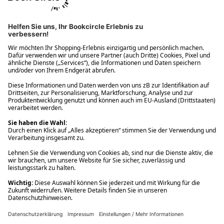
Ups! Da ist etwas schiefgelaufen. Bitte die Seite neu laden oder
nochmals versuchen.
Ups! Da ist etwas schiefgelaufen. Bitte die Seite neu laden oder