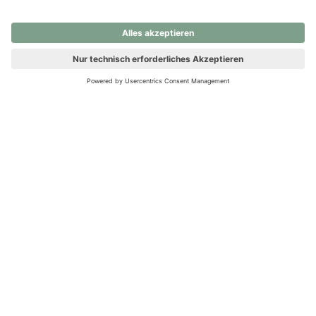
nochmals versuchen.
Ups! Da ist etwas schiefgelaufen. Bitte die Seite neu laden oder
nochmals versuchen.